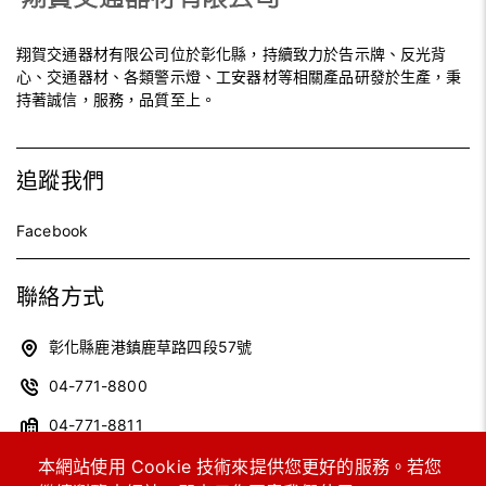
翔賀交通器材有限公司位於彰化縣，持續致力於告示牌、反光背
心、交通器材、各類警示燈、工安器材等相關產品研發於生產，秉
持著誠信，服務，品質至上。
追蹤我們
Facebook
聯絡方式
彰化縣鹿港鎮鹿草路四段57號
04-771-8800
04-771-8811
xhin992@gmail.com
本網站使用 Cookie 技術來提供您更好的服務。若您