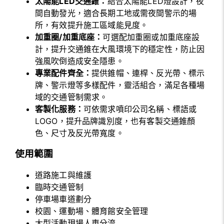
太陽能LED交通錐：
結合太陽能LED燈設計，夜
間自動發光，適合長期工地或需夜間警示的場
所，有效提升施工區域能見度。
加重圈/加重底座：
可選配加重圈或加重底座設
計，提升交通錐在大風環境下的穩定性，防止因
強風吹倒造成安全隱患。
專業配件齊全：
提供錐帽、連桿、反光帶、標示
牌、警示燈等多樣配件，靈活組合，滿足各種場
域的交通管制需求。
客製化服務：
可依需求噴印公司名稱、標語或
LOGO，提升品牌識別度，也有客製交通錐顏
色、尺寸及反光帶寬度。
使用範圍
道路施工與維護
臨時交通管制
停車場車道劃分
校園、運動場、體育館安全管理
大型活動現場人車分流