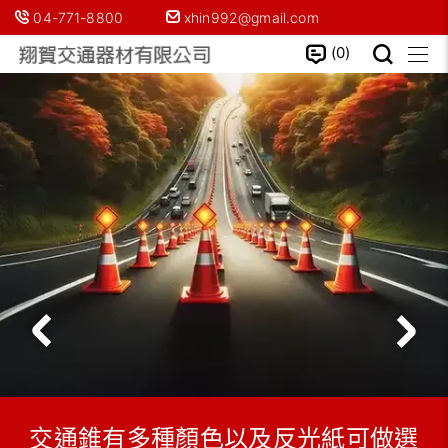
04-771-8800
xhin992@gmail.com
0
交通錐有多種顏色以及反光紙可做選
人孔圍籬有塑鋼或鋼鐵兩種材質，用
彩繪圍籬，可用於工地、施工中大