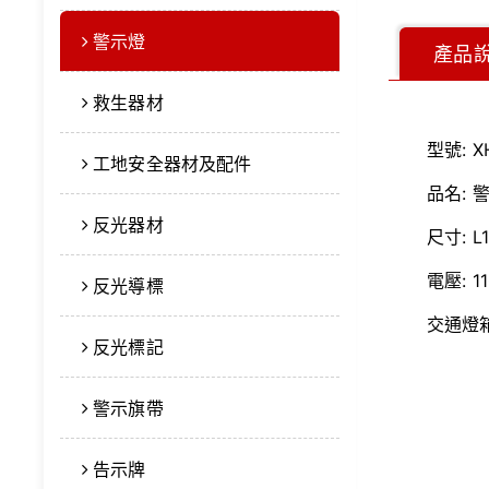
警示燈
產品
救生器材
型號:
X
工地安全器材及配件
品名:
反光器材
尺寸:
L
電壓:
1
反光導標
交通燈
反光標記
警示旗帶
告示牌