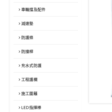
車輪擋及配件
減速墊
防護條
防撞桿
充水式防護
工程護欄
施工圍籬
LED指揮棒