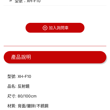
型號：XH-F10
加入詢問車
產品說明
型號:
XH-F10
品名:
反射鏡
尺寸:
80/100cm
材質:
背面/鍍鋅/不銹鋼