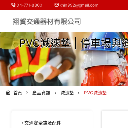
04-771-8800
xhin992@gmail.com
PVC減速墊 | 停車場
首頁
產品資訊
減速墊
PVC減速墊
交通安全錐及配件