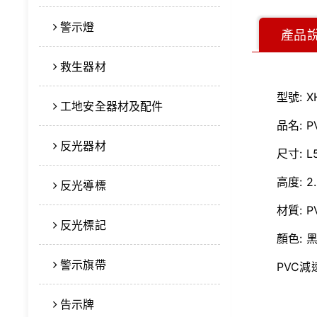
警示燈
產品
救生器材
型號:
X
工地安全器材及配件
品名:
P
反光器材
尺寸:
L
高度:
2
反光導標
材質:
P
反光標記
顏色:
黑
警示旗帶
PVC
告示牌