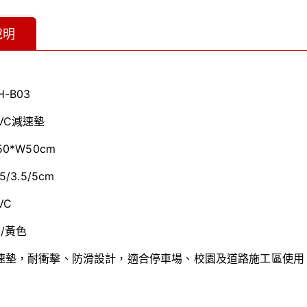
說明
H-B03
VC減速墊
50*W50cm
.5/3.5/5cm
VC
/黃色
減速墊，耐衝擊、防滑設計，適合停車場、校園及道路施工區使用