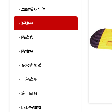
車輪擋及配件
減速墊
防護條
防撞桿
充水式防護
工程護欄
施工圍籬
LED指揮棒