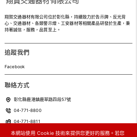
翔賀交通器材有限公司位於彰化縣，持續致力於告示牌、反光背
心、交通器材、各類警示燈、工安器材等相關產品研發於生產，秉
持著誠信，服務，品質至上。
追蹤我們
Facebook
聯絡方式
彰化縣鹿港鎮鹿草路四段57號
04-771-8800
04-771-8811
xhin992@gmail.com
本網站使用 Cookie 技術來提供您更好的服務。若您