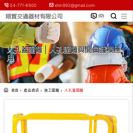
04-771-8800
xhin992@gmail.com
0
人孔蓋圍籬 | 人孔圍籬與開口護欄應
用
首頁
產品資訊
施工圍籬
人孔蓋圍籬