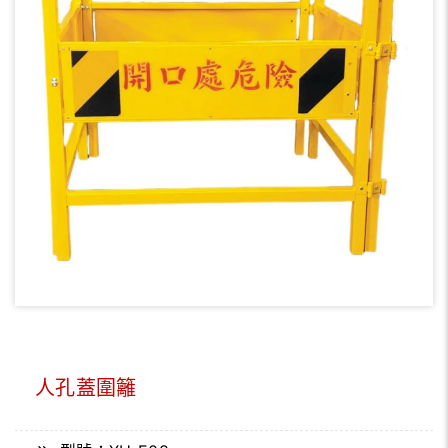
人孔蓋圍籬