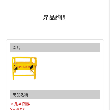
產品詢問
人孔蓋圍籬
XH-E08