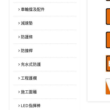
車輪擋及配件
減速墊
防護條
防撞桿
充水式防護
工程護欄
施工圍籬
LED指揮棒