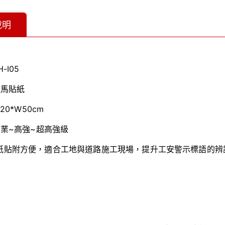
說明
H-I05
拒馬貼紙
120*W50cm
業~高強~超高強級
紙貼附方便，適合工地與道路施工現場，提升工安警示標語的辨