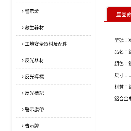
警示燈
產品
救生器材
型號：X
工地安全器材及配件
品名：
反光器材
顏色：
尺寸：L5
反光導標
材質：
反光標記
鋁合金
警示旗帶
告示牌