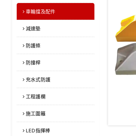
車輪擋及配件
減速墊
防護條
防撞桿
充水式防護
工程護欄
施工圍籬
LED指揮棒