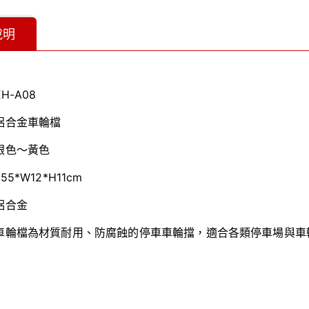
說明
H-A08
鋁合金車輪檔
銀色～黃色
5*W12*H11cm
鋁合金
車輪檔為材質耐用、防腐蝕的停車車輪擋，適合各類停車場與車